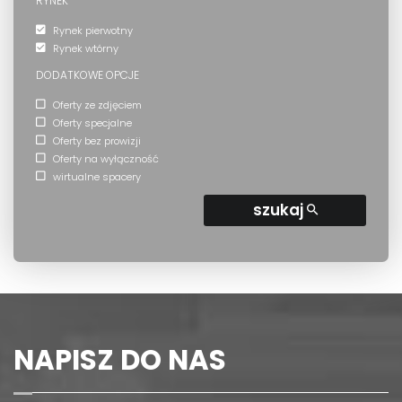
RYNEK
Rynek pierwotny
Rynek wtórny
DODATKOWE OPCJE
Oferty ze zdjęciem
Oferty specjalne
Oferty bez prowizji
Oferty na wyłączność
wirtualne spacery
szukaj
NAPISZ DO NAS