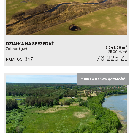
DZIAŁKA NA SPRZEDAŻ
2
3 049,00 m
Zalewo (gw)
2
25,00 zł/m
76 225 ZŁ
NKM-GS-347
OFERTA NA WYŁĄCZNOŚĆ