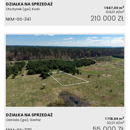
DZIAŁKA NA SPRZEDAŻ
2
1 567,00 m
Olsztynek (gw), Kurki
2
134,01 zł/m
210 000 ZŁ
NKM-GS-341
DZIAŁKA NA SPRZEDAŻ
2
1 718,00 m
Ostróda (gw), Gierłoż
2
32,01 zł/m
55 000 ZŁ