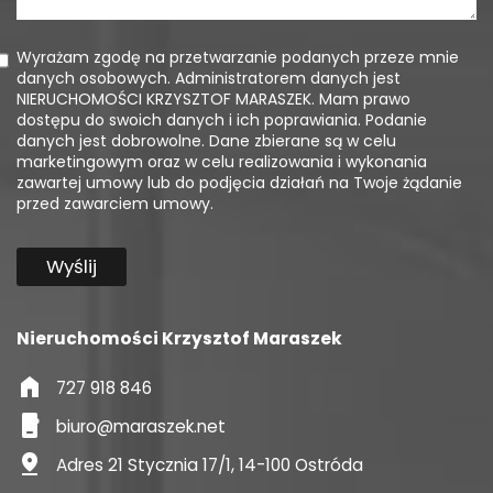
Wyrażam zgodę na przetwarzanie podanych przeze mnie
danych osobowych. Administratorem danych jest
NIERUCHOMOŚCI KRZYSZTOF MARASZEK. Mam prawo
dostępu do swoich danych i ich poprawiania. Podanie
danych jest dobrowolne. Dane zbierane są w celu
marketingowym oraz w celu realizowania i wykonania
zawartej umowy lub do podjęcia działań na Twoje żądanie
przed zawarciem umowy.
Nieruchomości Krzysztof Maraszek
home
727 918 846
phone_iphone
biuro@maraszek.net
pin_drop
Adres 21 Stycznia 17/1, 14-100 Ostróda