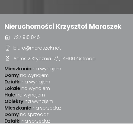
Nieruchomości Krzysztof Maraszek
home
727 918 846
phone_iphone
biuro@maraszek.net
pin_drop
Adres 21Stycznia 17/1, 14-100 Ostróda
Mieszkania
na wynajem
Domy
na wynajem
Działki
na wynajem
Lokale
na wynajem
Hale
na wynajem
Obiekty
na wynajem
Mieszkania
na sprzedaż
Domy
na sprzedaż
Działki
na sprzedaż
Lokale
na sprzedaż