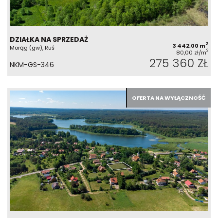
DZIAŁKA NA SPRZEDAŻ
2
3 442,00 m
Morąg (gw), Ruś
2
80,00 zł/m
275 360 ZŁ
NKM-GS-346
OFERTA NA WYŁĄCZNOŚĆ