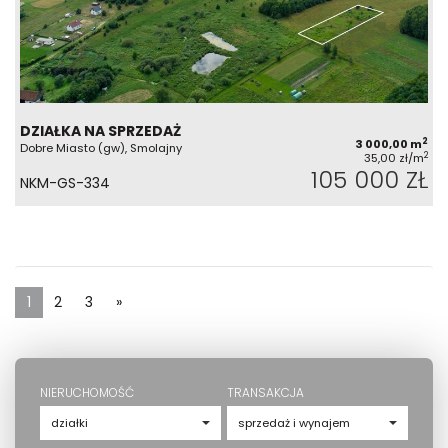
DZIAŁKA NA SPRZEDAŻ
2
3 000,00 m
Dobre Miasto (gw), Smolajny
2
35,00 zł/m
105 000 ZŁ
NKM-GS-334
1
2
3
»
NIERUCHOMOŚĆ
TRANSAKCJA