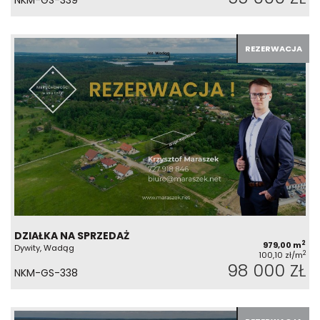
NKM-GS-339
REZERWACJA
DZIAŁKA NA SPRZEDAŻ
2
979,00 m
Dywity, Wadąg
2
100,10 zł/m
98 000 ZŁ
NKM-GS-338