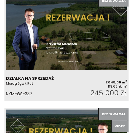
REZERWACJA
DZIAŁKA NA SPRZEDAŻ
2
2 048,00 m
Morąg (gw), Ruś
2
119,63 zł/m
245 000 ZŁ
NKM-GS-337
REZERWACJA
VIDEO