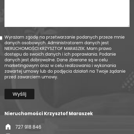
Wyrażam zgodę na przetwarzanie podanych przeze mnie
danych osobowych. Administratorem danych jest
NIERUCHOMOŚCI KRZYSZTOF MARASZEK. Mam prawo
dostępu do swoich danych i ich poprawiania. Podanie
danych jest dobrowolne. Dane zbierane są w celu
marketingowym oraz w celu realizowania i wykonania
zawartej umowy lub do podjęcia działań na Twoje żądanie
przed zawarciem umowy.
Nieruchomości Krzysztof Maraszek
home
727 918 846