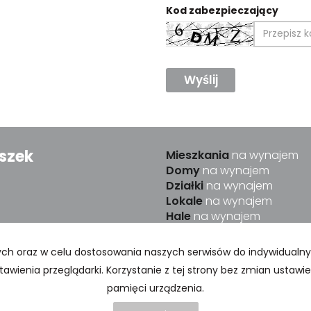
Kod zabezpieczający
szek
Mieszkania
na wynajem
Domy
na wynajem
Działki
na wynajem
Lokale
na wynajem
Hale
na wynajem
Obiekty
na wynajem
znych oraz w celu dostosowania naszych serwisów do indywidualn
awienia przeglądarki. Korzystanie z tej strony bez zmian ustaw
ca
Kontakt
Polityka prywatności
Kup
Sprzedaj
pamięci urządzenia.