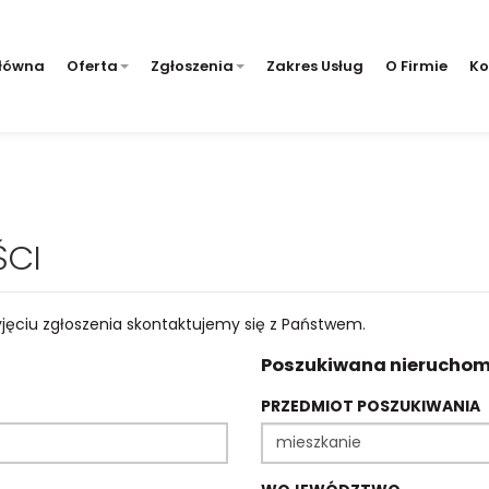
łówna
Oferta
Zgłoszenia
Zakres Usług
O Firmie
Ko
ŚCI
jęciu zgłoszenia skontaktujemy się z Państwem.
Poszukiwana nieruchom
PRZEDMIOT POSZUKIWANIA