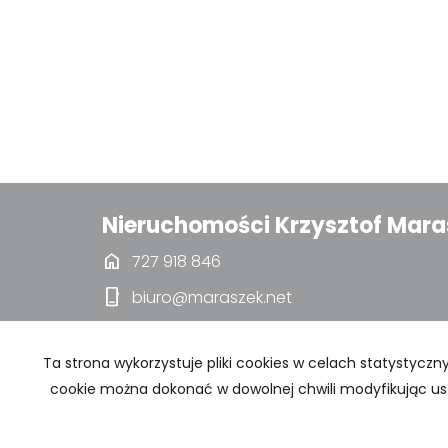
Nieruchomości Krzysztof Mara
home
727 918 846
phone_iphone
biuro@maraszek.net
pin_drop
Adres 21Stycznia 17/1, 14-100 Ostróda
Ta strona wykorzystuje pliki cookies w celach statystyc
cookie można dokonać w dowolnej chwili modyfikując ust
Strona główna
Zakres usług
Współpra