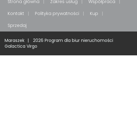
Strona główna
Zakres usług
Współpraca
Kontakt
Polityka prywatności
Kup
Sprzedaj
Maraszek
2026
Program dla biur nieruchomości
Galactica Virgo