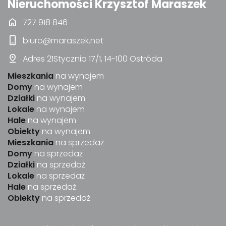
Nieruchomości Krzysztof Maraszek
home
727 918 846
phone_iphone
biuro@maraszek.net
pin_drop
Adres 21Stycznia 17/1, 14-100 Ostróda
Mieszkania
na wynajem
Domy
na wynajem
Działki
na wynajem
Lokale
na wynajem
Hale
na wynajem
Obiekty
na wynajem
Mieszkania
na sprzedaż
Domy
na sprzedaż
Działki
na sprzedaż
Lokale
na sprzedaż
Hale
na sprzedaż
Obiekty
na sprzedaż