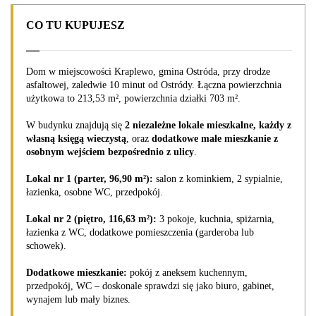
CO TU KUPUJESZ
Dom w miejscowości Kraplewo, gmina Ostróda, przy drodze
asfaltowej, zaledwie 10 minut od Ostródy. Łączna powierzchnia
użytkowa to 213,53 m², powierzchnia działki 703 m².
W budynku znajdują się
2 niezależne lokale mieszkalne, każdy z
własną księgą wieczystą
, oraz
dodatkowe małe mieszkanie z
osobnym wejściem bezpośrednio z ulicy
.
Lokal nr 1 (parter, 96,90 m²):
salon z kominkiem, 2 sypialnie,
łazienka, osobne WC, przedpokój.
Lokal nr 2 (piętro, 116,63 m²):
3 pokoje, kuchnia, spiżarnia,
łazienka z WC, dodatkowe pomieszczenia (garderoba lub
schowek).
Dodatkowe mieszkanie:
pokój z aneksem kuchennym,
przedpokój, WC – doskonale sprawdzi się jako biuro, gabinet,
wynajem lub mały biznes.