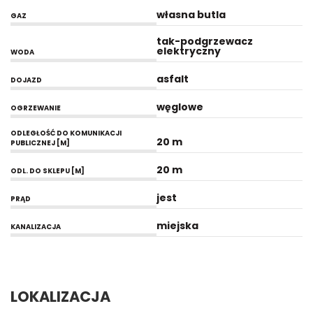
własna butla
GAZ
tak-podgrzewacz
elektryczny
WODA
asfalt
DOJAZD
węglowe
OGRZEWANIE
ODLEGŁOŚĆ DO KOMUNIKACJI
20 m
PUBLICZNEJ [M]
20 m
ODL. DO SKLEPU [M]
jest
PRĄD
miejska
KANALIZACJA
LOKALIZACJA