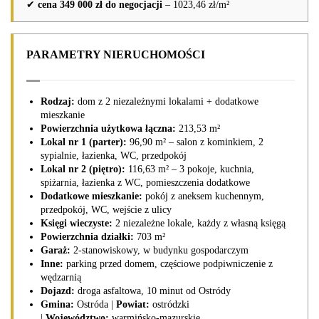
✔
cena 349 000 zł do negocjacji
– 1023,46 zł/m²
PARAMETRY NIERUCHOMOŚCI
Rodzaj:
dom z 2 niezależnymi lokalami + dodatkowe
mieszkanie
Powierzchnia użytkowa łączna:
213,53 m²
Lokal nr 1 (parter):
96,90 m² – salon z kominkiem, 2
sypialnie, łazienka, WC, przedpokój
Lokal nr 2 (piętro):
116,63 m² – 3 pokoje, kuchnia,
spiżarnia, łazienka z WC, pomieszczenia dodatkowe
Dodatkowe mieszkanie:
pokój z aneksem kuchennym,
przedpokój, WC, wejście z ulicy
Księgi wieczyste:
2 niezależne lokale, każdy z własną księgą
Powierzchnia działki:
703 m²
Garaż:
2-stanowiskowy, w budynku gospodarczym
Inne:
parking przed domem, częściowe podpiwniczenie z
wędzarnią
Dojazd:
droga asfaltowa, 10 minut od Ostródy
Gmina:
Ostróda |
Powiat:
ostródzki
|
Województwo:
warmińsko-mazurskie