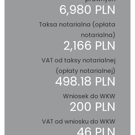
6,980 PLN
Taksa notarialna (opłata
notarialna)
2,166 PLN
VAT od taksy notarialnej
(opłaty notarialnej)
498.18 PLN
Wniosek do WKW
200 PLN
VAT od wniosku do WKW
46 PLN