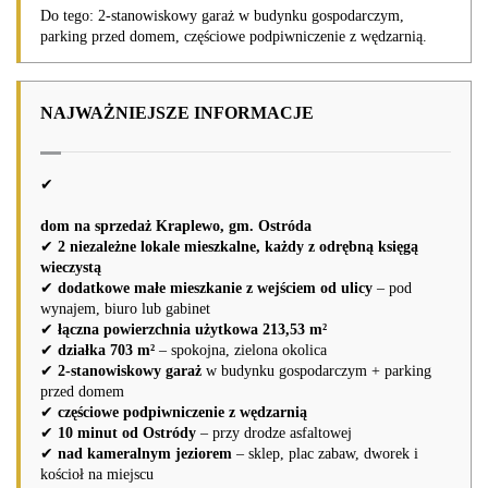
Do tego: 2-stanowiskowy garaż w budynku gospodarczym,
parking przed domem, częściowe podpiwniczenie z wędzarnią.
NAJWAŻNIEJSZE INFORMACJE
✔
dom na sprzedaż Kraplewo, gm. Ostróda
✔
2 niezależne lokale mieszkalne, każdy z odrębną księgą
wieczystą
✔
dodatkowe małe mieszkanie z wejściem od ulicy
– pod
wynajem, biuro lub gabinet
✔
łączna powierzchnia użytkowa 213,53 m²
✔
działka 703 m²
– spokojna, zielona okolica
✔
2-stanowiskowy garaż
w budynku gospodarczym + parking
przed domem
✔
częściowe podpiwniczenie z wędzarnią
✔
10 minut od Ostródy
– przy drodze asfaltowej
✔
nad kameralnym jeziorem
– sklep, plac zabaw, dworek i
kościoł na miejscu