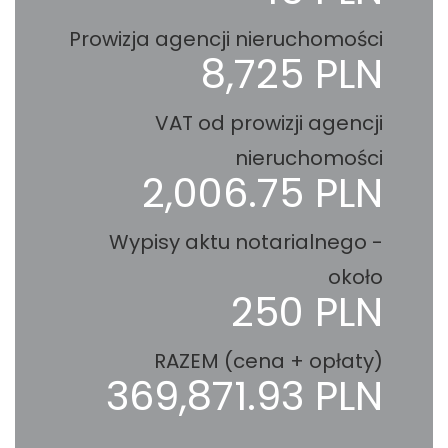
Prowizja agencji nieruchomości
8,725 PLN
VAT od prowizji agencji
nieruchomości
2,006.75 PLN
Wypisy aktu notarialnego -
około
250 PLN
RAZEM (cena + opłaty)
369,871.93 PLN