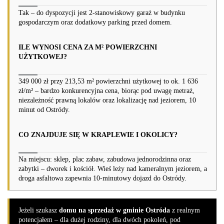
Tak – do dyspozycji jest 2-stanowiskowy garaż w budynku
gospodarczym oraz dodatkowy parking przed domem.
ILE WYNOSI CENA ZA M² POWIERZCHNI
UŻYTKOWEJ?
349 000 zł przy 213,53 m² powierzchni użytkowej to ok. 1 636
zł/m² – bardzo konkurencyjna cena, biorąc pod uwagę metraż,
niezależność prawną lokalów oraz lokalizację nad jeziorem, 10
minut od Ostródy.
CO ZNAJDUJE SIĘ W KRAPLEWIE I OKOLICY?
Na miejscu: sklep, plac zabaw, zabudowa jednorodzinna oraz
zabytki – dworek i kościół. Wieś leży nad kameralnym jeziorem, a
droga asfaltowa zapewnia 10-minutowy dojazd do Ostródy.
Jeżeli szukasz
domu na sprzedaż w gminie Ostróda
z realnym
potencjałem – dla dużej rodziny, dla dwóch pokoleń, pod