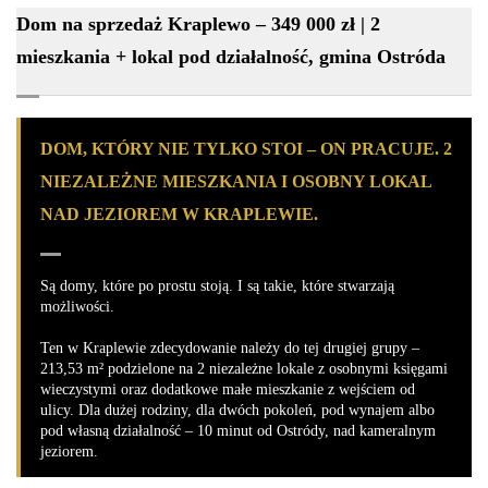
Dom na sprzedaż Kraplewo – 349 000 zł | 2
mieszkania + lokal pod działalność, gmina Ostróda
DOM, KTÓRY NIE TYLKO STOI – ON PRACUJE. 2
NIEZALEŻNE MIESZKANIA I OSOBNY LOKAL
NAD JEZIOREM W KRAPLEWIE.
Są domy, które po prostu stoją. I są takie, które stwarzają
możliwości.
Ten w Kraplewie zdecydowanie należy do tej drugiej grupy –
213,53 m² podzielone na 2 niezależne lokale z osobnymi księgami
wieczystymi oraz dodatkowe małe mieszkanie z wejściem od
ulicy. Dla dużej rodziny, dla dwóch pokoleń, pod wynajem albo
pod własną działalność – 10 minut od Ostródy, nad kameralnym
jeziorem.