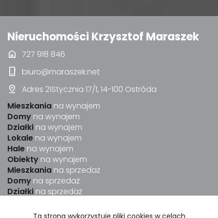
Nieruchomości Krzysztof Maraszek
home
727 918 846
phone_iphone
biuro@maraszek.net
pin_drop
Adres 21Stycznia 17/1, 14-100 Ostróda
Mieszkania
na wynajem
Domy
na wynajem
Działki
na wynajem
Lokale
na wynajem
Hale
na wynajem
Obiekty
na wynajem
Mieszkania
na sprzedaż
Domy
na sprzedaż
Działki
na sprzedaż
Lokale
na sprzedaż
Hale
na sprzedaż
Ta strona wykorzystuje pliki cookies w celach