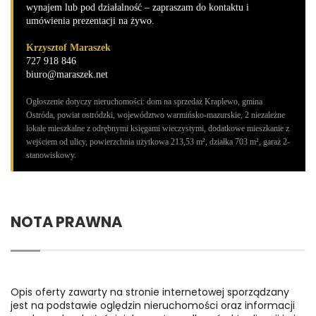
wynajem lub pod działalność – zapraszam do kontaktu i
umówienia prezentacji na żywo.
Krzysztof Maraszek
727 918 846
biuro@maraszek.net
Ogłoszenie dotyczy nieruchomości: dom na sprzedaż Kraplewo, gmina
Ostróda, powiat ostródzki, województwo warmińsko-mazurskie, 2 niezależne
lokale mieszkalne z odrębnymi księgami wieczystymi, dodatkowe mieszkanie z
wejściem od ulicy, powierzchnia użytkowa 213,53 m², działka 703 m², garaż 2-
stanowiskowy.
NOTA PRAWNA
Opis oferty zawarty na stronie internetowej sporządzany
jest na podstawie oględzin nieruchomości oraz informacji