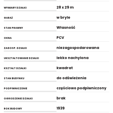
28 x 29 m
WYMIARY DZIAŁKI
w bryle
GARAŻ
Własność
STAN PRAWNY
PCV
OKNA
niezagospodarowana
ZAGOSP. DZIAŁKI
lekko nachylona
UKSZTAŁTOWANIE DZIAŁKI
kwadrat
KSZTAŁT DZIAŁKI
do odświeżenia
STAN BUDYNKU
częściowo podpiwniczony
PODPIWNICZENIE
brak
OGRODZENIE DZIAŁKI
1939
ROK BUDOWY